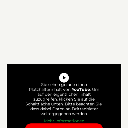
Sie sehen gerade einen
Platzhalterinhalt von
YouTube
. Um
auf den eigentlichen Inhalt
zuzugreifen, klicken Sie auf die
Schaltfläche unten. Bitte beachten Sie,
dass dabei Daten an Drittanbieter
weitergegeben werden.
Mehr Informationen