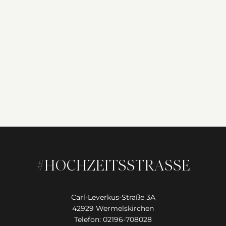
#HOCHZEITSSTRASSE
Carl-Leverkus-Straße 3A
42929 Wermelskirchen
Telefon: 02196-708028